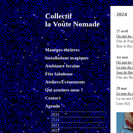
2024
Collectif
la Voûte Nomade
27 avril
On met les 
Fête de Pri
Bois le Roi
Manèges-théâtres
Installations magiques
1er mai
On met les 
Ambiance foraine
Le tour du 
Jour de fête
Fête fabuleuse
Fête des Be
Ateliers/Évènements
29 mai
Qui sommes-nous ?
Le tour du 
Contact
La rue aux 
Lens (62)
Agenda
2025
2024
2023
2022