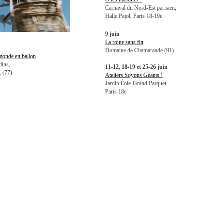
Carnaval du Nord-Est parisien,
Halle Pajol, Paris 18-19e
9 juin
La route sans fin
Domaine de Chamarande (91)
monde en ballon
dins,
11-12, 18-19 et 25-26 juin
 (77)
Ateliers Soyons Géants !
Jardin Éole-Grand Parquet,
Paris 18e