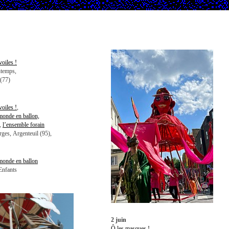
voiles !
ntemps,
 (77)
voiles !
,
monde en ballon,
,
l’ensemble forain
rges, Argenteuil (95),
monde en ballon
Enfants
2 juin
Ô les masques !