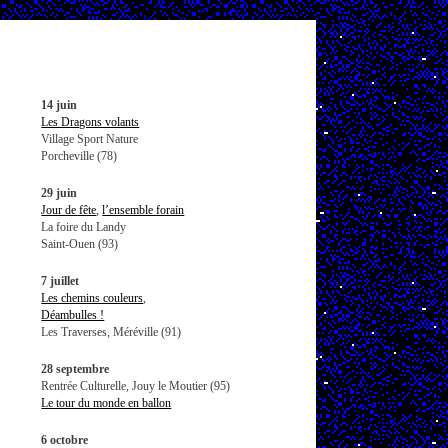
14 juin
Les Dragons volants
Village Sport Nature
Porcheville (78)
29 juin
Jour de fête
,
l’ensemble forain
La foire du Landy
Saint-Ouen (93)
7 juillet
Les chemins couleurs
,
Déambulles !
Les Traverses, Méréville (91)
28 septembre
Rentrée Culturelle, Jouy le Moutier (95)
Le tour du monde en ballon
6 octobre