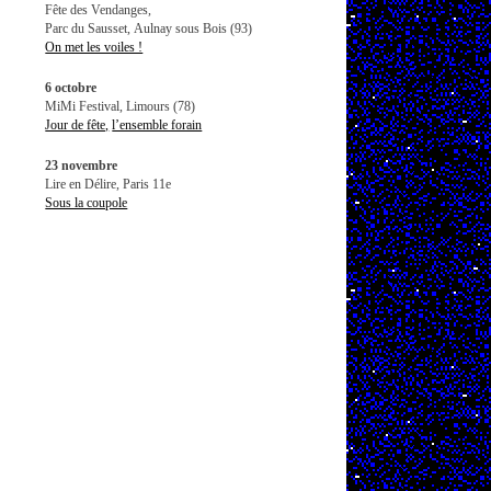
Fête des Vendanges,
Parc du Sausset, Aulnay sous Bois (93)
On met les voiles !
6 octobre
MiMi Festival, Limours (78)
Jour de fête,
l’ensemble forain
23 novembre
Lire en Délire, Paris 11e
Sous la coupole