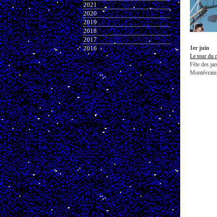
2021
2020
2019
2018
2017
2016
1er juin
Le tour du 
Fête des jar
Montévrain,